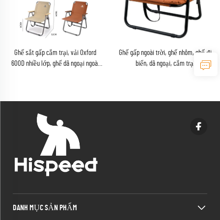
Ghế sắt gấp cắm trại, vải Oxford
Ghế gấp ngoài trời, ghế nhôm, ghế đi
600D nhiều lớp, ghế dã ngoại ngoài
biển, dã ngoại, cắm trại
trời
DANH MỤC SẢN PHẨM