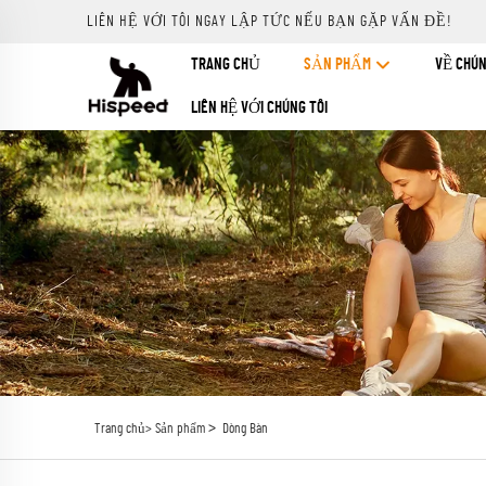
LIÊN HỆ VỚI TÔI NGAY LẬP TỨC NẾU BẠN GẶP VẤN ĐỀ!
TRANG CHỦ
SẢN PHẨM
VỀ CHÚN
LIÊN HỆ VỚI CHÚNG TÔI
>
Trang chủ>
Sản phẩm
Dòng Bàn