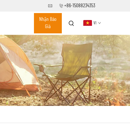
+86-15088234353
Nhận Báo
VI
Giá