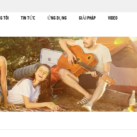
G TÔI
TIN TỨC
ỨNG DỤNG
GIẢI PHÁP
VIDEO