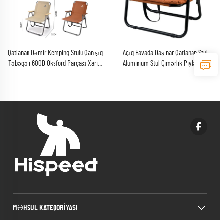
Qatlanan Dəmir Kempinq Stulu Qarışıq
Açıq Havada Daşınar Qatlanan Stul
Təbəqəli 600D Oksford Parçası Xarici
Alüminium Stul Çimərlik Piylənmə
Piknik Stulu
Kempinq Stulu
MƏHSUL KATEQORIYASI