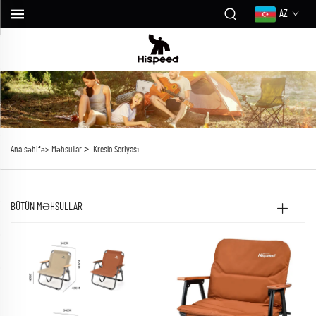
AZ
>
Ana səhifə>
Məhsullar
Kreslo Seriyası
BÜTÜN MƏHSULLAR