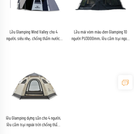
Lều Glamping Wind Valley cho 4
Lều mái vòm màu đen Glamping 10
người, siêu nhẹ, chống thấm nước,
người PU3000mm, lều cắm trại ngoài
lều hầm hai lớp
trời mùa đông
lều Glamping dựng sẵn cho 4 người,
lều cắm trại ngoài trời chống thấm
nước