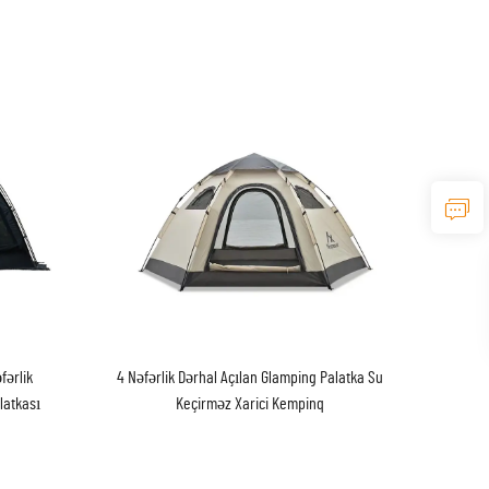
fərlik
4 Nəfərlik Dərhal Açılan Glamping Palatka Su
latkası
Keçirməz Xarici Kempinq