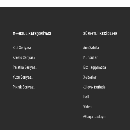
MƏHSUL KATEQORIYASI
SÜRƏTLI KEÇIDLƏR
Stol Seriyası
Ana Səhifə
Kreslo Seriyası
Məhsullar
Palatka Seriyası
Biz Haqqımızda
Yuxu Seriyası
Xəbərlər
Piknik Seriyası
Əlavə İstifadə
Həll
Video
Əlaqə saxlayın