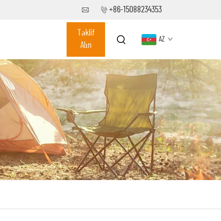
+86-15088234353
Təklif
AZ
Alın