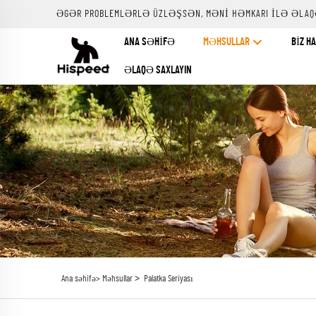
ƏGƏR PROBLEMLƏRLƏ ÜZLƏŞSƏN, MƏNI HƏMKARI ILƏ ƏLAQ
ANA SƏHIFƏ
MƏHSULLAR
BIZ H
ƏLAQƏ SAXLAYIN
>
Ana səhifə>
Məhsullar
Palatka Seriyası