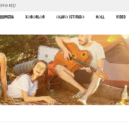
ƏYƏ KEÇ!
AQQIMIZDA
XƏBƏRLƏR
ƏLAVƏ İSTIFADƏ
HƏLL
VIDEO