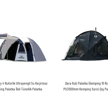
y 4 Nəfərlik Ultrayengil Su Keçirməz
Qara Kub Palatka Glamping 10 Nə
ng Palatka İkili Tünellik Palatka
PU3000mm Kempinq Xarici Qış Pa