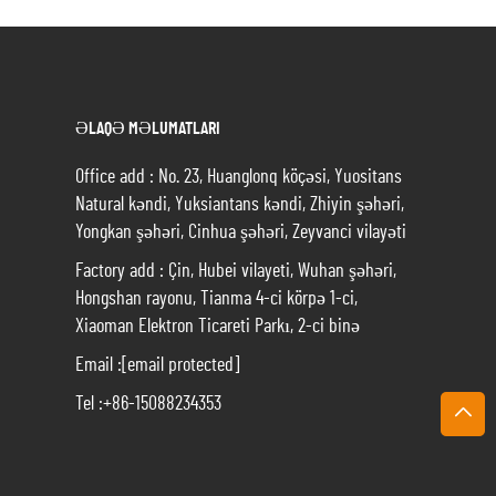
ƏLAQƏ MƏLUMATLARI
Office add : No. 23, Huanglonq köçəsi, Yuositans
Natural kəndi, Yuksiantans kəndi, Zhiyin şəhəri,
Yongkan şəhəri, Cinhua şəhəri, Zeyvanci vilayəti
Factory add : Çin, Hubei vilayeti, Wuhan şəhəri,
Hongshan rayonu, Tianma 4-ci körpə 1-ci,
Xiaoman Elektron Ticareti Parkı, 2-ci binə
Email :
[email protected]
Tel :
+86-15088234353