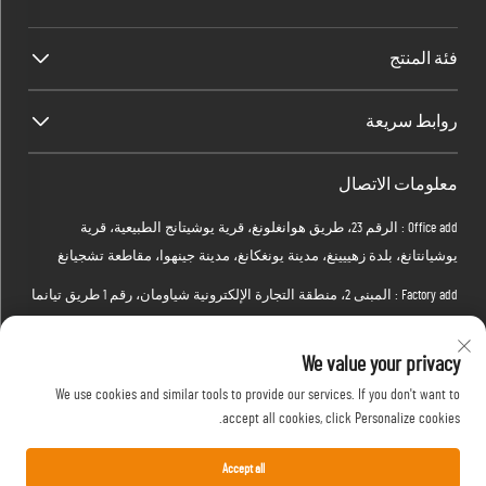
فئة المنتج
روابط سريعة
معلومات الاتصال
Office add : الرقم 23، طريق هوانغلونغ، قرية يوشيتانج الطبيعية، قرية
يوشيانتانغ، بلدة زهييينغ، مدينة يونغكانغ، مدينة جينهوا، مقاطعة تشجيانغ
Factory add : المبنى 2، منطقة التجارة الإلكترونية شياومان، رقم 1 طريق تيانما
الرابع، منطقة هونغشان، مدينة ووهان، مقاطعة هوبي، الصين
We value your privacy
البريد الإلكتروني:
[email protected]
We use cookies and similar tools to provide our services. If you don't want to
اتصل بي
+86-15088234353
accept all cookies, click Personalize cookies.
Accept all