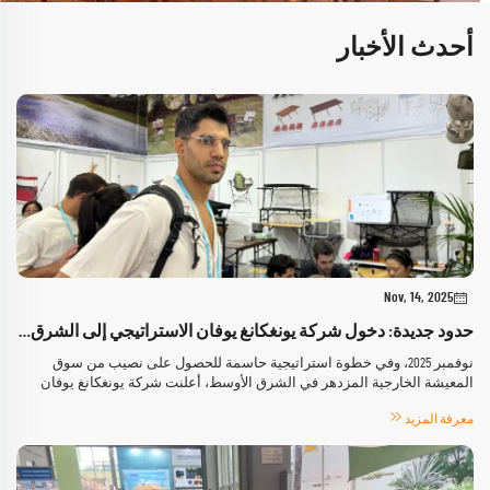
أحدث الأخبار
Nov, 14, 2025
حدود جديدة: دخول شركة يونغكانغ يوفان الاستراتيجي إلى الشرق الأوسط في معرض جدة للأثاث الخارجي
نوفمبر 2025، وفي خطوة استراتيجية حاسمة للحصول على نصيب من سوق
المعيشة الخارجية المزدهر في الشرق الأوسط، أعلنت شركة يونغكانغ يوفان
للمنتجات الترفيهية المحدودة عن مشاركتها الأولى في المعرض المرموق لقطع
معرفة المزيد
الأثاث الخارجي في جدة...