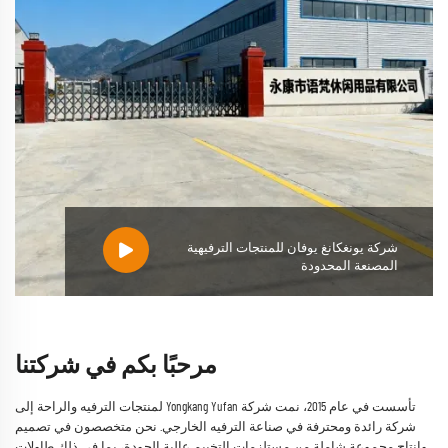
شركة يونغكانغ يوفان للمنتجات الترفيهية
المصنعة المحدودة
مرحبًا بكم في شركتنا
تأسست في عام 2015، نمت شركة Yongkang Yufan لمنتجات الترفيه والراحة إلى
شركة رائدة ومحترفة في صناعة الترفيه الخارجي. نحن متخصصون في تصميم
وإنتاج مجموعة شاملة من مستلزمات التخييم عالية الجودة، بما في ذلك طاولات