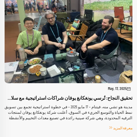
May, 17, 2025
تحقيق النجاح: تُرسي يونغكانغ يوفان شراكات استراتيجية مع سلاسل مقاهٍ فيتنامية لفتح طريق مبتكر نحو رابطة آسيان
مدينة هو تشي منه، فيتنام – 17 مايو 2025 – في خطوة استراتيجية تجمع بين تسويق
نمط الحياة والتوسع الجريء في السوق، أعلنت شركة يونغكانغ يوفان لمنتجات
الترفيه المحدودة، وهي شركة صينية رائدة في تصنيع معدات التخييم والأنشطة
الخارجية...
معرفة المزيد