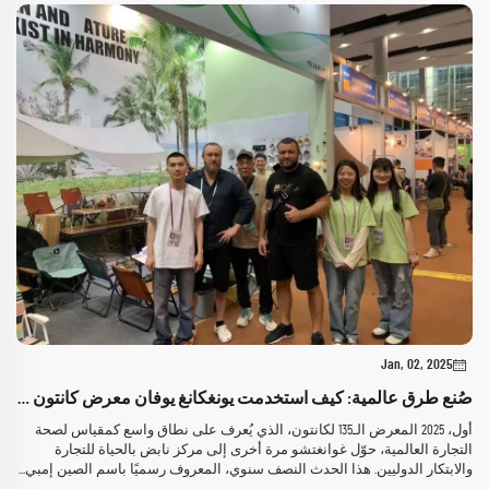
Jan, 02, 2025
صُنع طرق عالمية: كيف استخدمت يونغكانغ يوفان معرض كانتون لتوسيع نطاقها الدولي
أول، 2025 المعرض الـ135 لكانتون، الذي يُعرف على نطاق واسع كمقياس لصحة
التجارة العالمية، حوّل غوانغتشو مرة أخرى إلى مركز نابض بالحياة للتجارة
والابتكار الدوليين. هذا الحدث النصف سنوي، المعروف رسميًا باسم الصين إمبي...