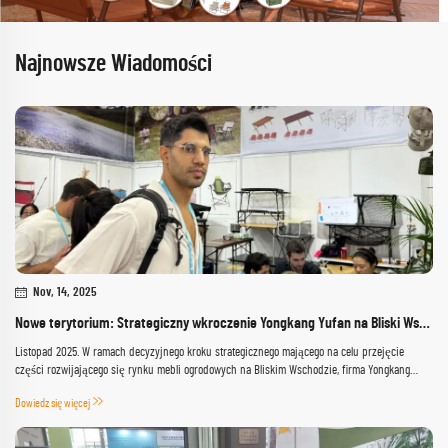
Najnowsze Wiadomości
Nov, 14, 2025
Nowe terytorium: Strategiczny wkroczenie Yongkang Yufan na Bliski Wschód na Targach Meblowych na Otwartym Powietrzu w Dżuddze
Listopad 2025. W ramach decyzyjnego kroku strategicznego mającego na celu przejęcie
części rozwijającego się rynku mebli ogrodowych na Bliskim Wschodzie, firma Yongkang
Yufan Leisure Products Manufacture Co., Ltd. ogłosiła swój debiut targowy na prestiżowych
Dowiedz się więcej
Jeddah Outdoor F...