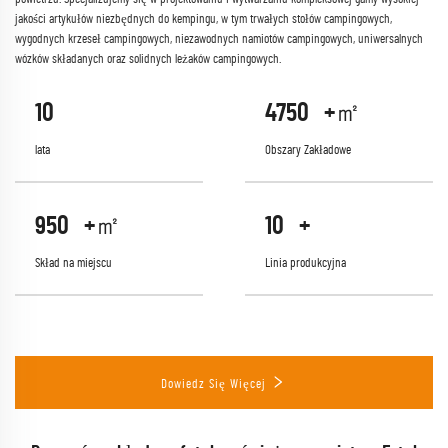
jakości artykułów niezbędnych do kempingu, w tym trwałych stołów campingowych,
wygodnych krzeseł campingowych, niezawodnych namiotów campingowych, uniwersalnych
wózków składanych oraz solidnych leżaków campingowych.
10
5000
+㎡
lata
Obszary Zakładowe
1000
+㎡
10
+
Skład na miejscu
Linia produkcyjna
Dowiedz Się Więcej