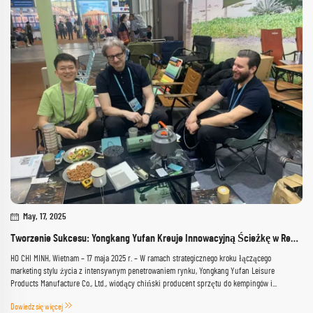
May, 17, 2025
Tworzenie Sukcesu: Yongkang Yufan Kreuje Innowacyjną Ścieżkę w Regionie AZJA–PACYFIK dzięki Strategicznym Partnerstwom z Wietnamskimi Sieciami Kawiarni
HO CHI MINH, Wietnam – 17 maja 2025 r. – W ramach strategicznego kroku łączącego
marketing stylu życia z intensywnym penetrowaniem rynku, Yongkang Yufan Leisure
Products Manufacture Co., Ltd., wiodący chiński producent sprzętu do kempingów i...
Dowiedz się więcej