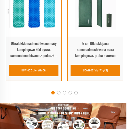
Ultralekkie nadmuchiwane maty
5 cm D03 sklejana
kempingowe 50d cycra,
samonadmuchiwana mata
samonadmuchiwane z poduszką,
kempingowa, gruba materac
składane łóżko powietrzne do
powietrzny do użytku na zewnątrz,
przygód na świeżym powietrzu
w salonie lub w parku, mata do
Dowiedz Się Więcej
Dowiedz Się Więcej
spania