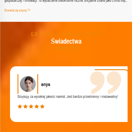
gospodarczej i innowacji. To wydarzenie dwukrotnie roczne, oficjalnie znane jako China Imp...
Dowiedz się więcej
CO MÓWIĄ NASI KLIENCI
Świadectwa
anya
Dziękuję za wysokiej jakości namiot. Jest bardzo przestronny i niezawodny!