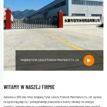
Yongkang Yufan Leisure Products Manufacture Co., Ltd
WITAMY W NASZEJ FIRMIE
Założona w 2015 roku firma Yongkang Yufan Leisure Products Manufacture Co., Ltd. wyrosła
na wyróżniającego się i profesjonalnego producenta w branży rekreacji na świeżym
powietrzu. Specjalizujemy się w projektowaniu i wytwarzaniu kompleksowej gamy wysokiej