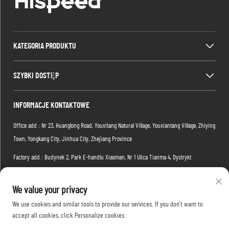
KATEGORIA PRODUKTU
SZYBKI DOSTĘP
INFORMACJE KONTAKTOWE
Office add : Nr 23, Huanglong Road, Youxitang Natural Village, Youxiantang Village, Zhiying
Town, Yongkang City, Jinhua City, Zhejiang Province
Factory add : Budynek 2, Park E-handlu Xiaoman, Nr 1 Ulica Tianma 4, Dystrykt
Hongshan, Miasto Wuhan, Prowincja Hubei, Chiny
We value your privacy
/ E-mail:
[email protected]
We use cookies and similar tools to provide our services. If you don't want to
/ Telefonowo:
+86-15088234353
accept all cookies, click Personalize cookies.