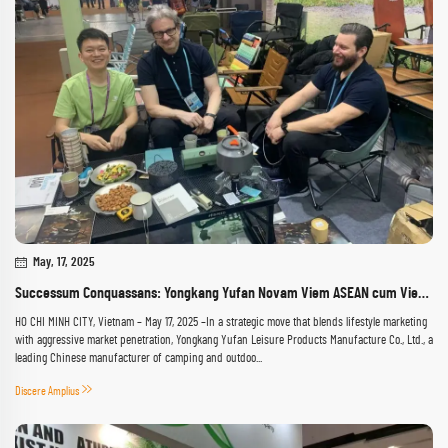
May, 17, 2025
Successum Conquassans: Yongkang Yufan Novam Viem ASEAN cum Vietnamica Cauponum Caffeinorum Societate Strategica Fingit
HO CHI MINH CITY, Vietnam – May 17, 2025​ –In a strategic move that blends lifestyle marketing
with aggressive market penetration, Yongkang Yufan Leisure Products Manufacture Co., Ltd., a
leading Chinese manufacturer of camping and outdoo...
Discere Amplius