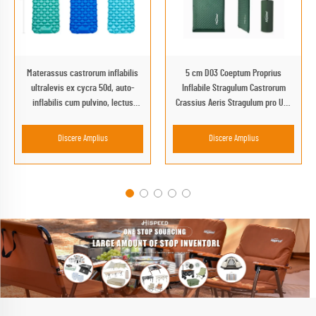
Materassus castrorum inflabilis
5 cm D03 Coeptum Proprius
ultralevis ex cycra 50d, auto-
Inflabile Stragulum Castrorum
inflabilis cum pulvino, lectus
Crassius Aeris Stragulum pro Uso
pneumaticus plicabilis ad
in Ager, Vivarium aut in Horto
expeditiones exteriores
Cubiculum
Discere Amplius
Discere Amplius