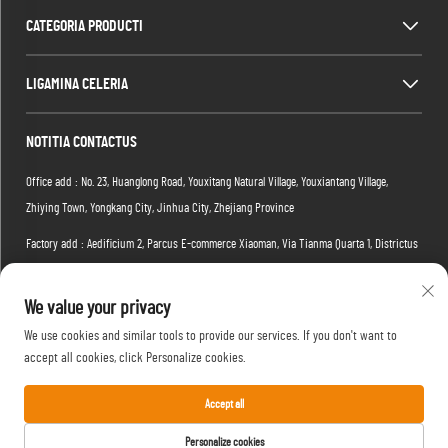
CATEGORIA PRODUCTI
LIGAMINA CELERIA
NOTITIA CONTACTUS
Office add : No. 23, Huanglong Road, Youxitang Natural Village, Youxiantang Village,
Zhiying Town, Yongkang City, Jinhua City, Zhejiang Province
Factory add : Aedificium 2, Parcus E-commerce Xiaoman, Via Tianma Quarta 1, Districtus
Hongshan, Urbs Wuhan, Provincia Hubei, Sinarum
We value your privacy
Epistula :
[email protected]
We use cookies and similar tools to provide our services. If you don't want to
Tel :
+86-15088234353
accept all cookies, click Personalize cookies.
Accept all
Copyright © 2026 Yongkang Yufan Leisure Products Manufacture Co., Ltd. Omnibus iuribus
Personalize cookies