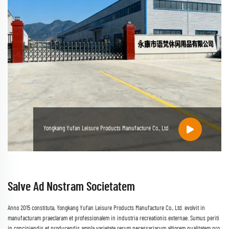
Yongkang Yufan Leisure Products Manufacture Co., Ltd
Salve Ad Nostram Societatem
Anno 2015 constituta, Yongkang Yufan Leisure Products Manufacture Co., Ltd. evolvit in
manufacturam praeclaram et professionalem in industria recreationis externae. Sumus periti
in concipiendis et producendis ampla varietate rerum necessariarum altiorem qualitatem pro