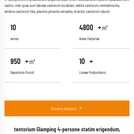
castris, inter quae sunt tabulae castrorum durabiles, sedilia castrorum commodissima,
tentoria castrorum fida, plaustra plicantia versatilia, et lectuli castrorum robusti.
10
5000
+㎡
annos
Areas Factoriae
1000
+㎡
10
+
Depositum Puncti
Lineae Productionis
Discere Amplius
t
tentorium Glamping 4-persone statim erigendum,
S