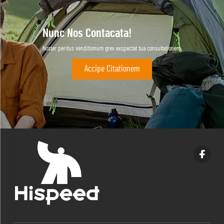
Nunc Nos Contacata!
Noster peritus venditionum grex exspectat tua consultationem.
Accipe Citationem