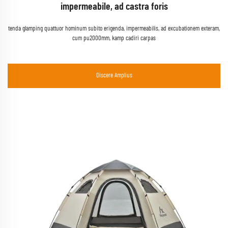
impermeabile, ad castra foris
tenda glamping quattuor hominum subito erigenda, impermeabilis, ad excubationem exteram,
Sel
cum pu2000mm, kamp cadiri carpas
pli
Discere Amplius