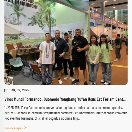
Jan, 02, 2025
Viros Mundi Formando: Quomodo Yongkang Yufan Usus Est Feriam Cantonensem ad Ampliandum Tendere Internationale
1., 2025, 135a Feria Cantonensis, universaliter agnitae ut index sanitatis commercii globalis,
iterum Guanzhou in centrum strepitantem commercii et innovationis internationalis convertit.
Hoc eventus biennalis, officialiter cognitus ut China Imp...
Discere Amplius