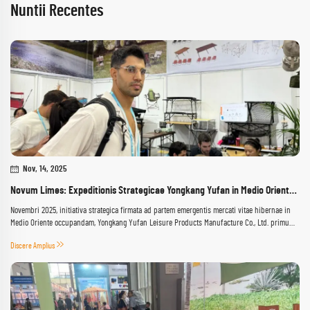
Nuntii Recentes
Nov, 14, 2025
Novum Limes: Expeditionis Strategicae Yongkang Yufan in Medio Oriente ad Expositionem Möbiliorum Hibernorum Gedda
Novembri 2025, initiativa strategica firmata ad partem emergentis mercati vitae hibernae in
Medio Oriente occupandam, Yongkang Yufan Leisure Products Manufacture Co., Ltd. primum
suum participationem in praeclara Expositione Möbiliorum Hibernorum Gedda nuntiavit...
Discere Amplius