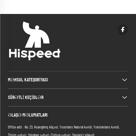
MƏHSUL KATEQORIYASI
SÜRƏTLI KEÇIDLƏR
ƏLAQƏ MƏLUMATLARI
Office add : No. 23, Huanglonq köçəsi, Yuositans Natural kəndi, Yuksiantans kəndi,
Zhiyin şəhəri, Yongkan şəhəri, Cinhua şəhəri, Zeyvanci vilayəti