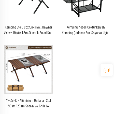
Kempinq Stolu Çoxfunksiyalı Daşınar
Kempinq Mebeli Çoxfunksiyalı
Əlavə Böyük 1,5m Silindrik Polad Kofe
Kempinq Qatlanan Stol Səyahət Üçün
Stolu
Yığmaq Asan Yüngül Dəmir Saxlama
YF-ZZ-10F Alüminium Qatlanan Stol
90sm 120sm Sobası və Grilli ilə