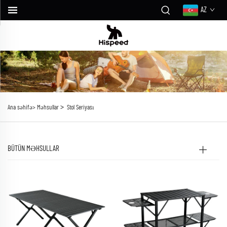
AZ
>
Ana səhifə>
Məhsullar
Stol Seriyası
BÜTÜN MƏHSULLAR