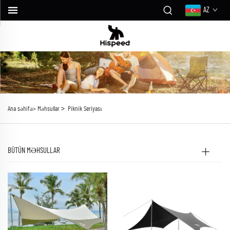
AZ
>
Ana səhifə>
Məhsullar
Piknik Seriyası
BÜTÜN MƏHSULLAR