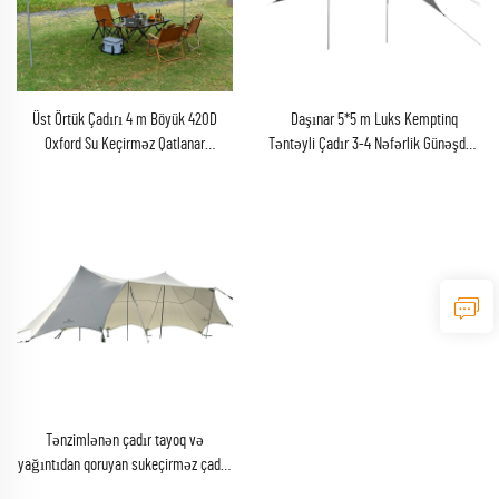
Üst Örtük Çadırı 4 m Böyük 420D
Daşınar 5*5 m Luks Kemptinq
Oxford Su Keçirməz Qatlanar
Təntəyli Çadır 3-4 Nəfərlik Günəşdən
Yağışdan Mühafizə Çadırı Polad
Mühafizə Obyekti Xarici Kemptinq
Dayaqlarla
üçün Kemptinq Sərgüzəştçilər və
Macəra Axtaranlar üçün
Tənzimlənən çadır tayoq və
yağıntıdan qoruyan sukeçirməz çadır,
10-20 nəfərlik tədbir, çimərlik