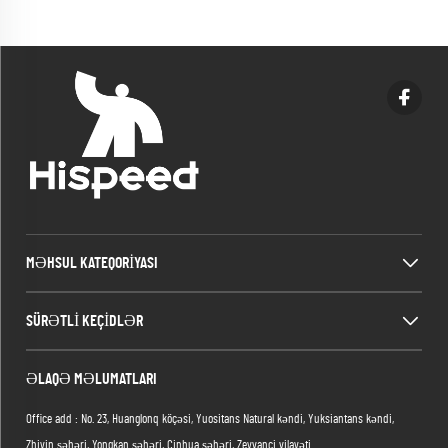
baldahını, kölgə verən çadır
MƏHSUL KATEQORIYASI
SÜRƏTLI KEÇIDLƏR
ƏLAQƏ MƏLUMATLARI
Office add : No. 23, Huanglonq köçəsi, Yuositans Natural kəndi, Yuksiantans kəndi,
Zhiyin şəhəri, Yongkan şəhəri, Cinhua şəhəri, Zeyvanci vilayəti