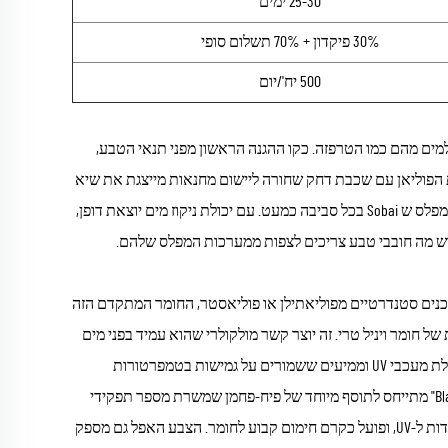
25-30 ימים
30% פיקדון + 70% תשלום סופי
500 יח'/יום
מים מהם כמו הטרפזה. כקו ההגנה הראשון מפני תנאי הטבע,
ת הפוליאן עם שכבת דחק שחורה ליישום מחנאות מייצגת את שיא
טכנולוגיית הטרפזות, ומשלבת מדע חומרים מתקדם עם עיצוב פרקטי כדי ליצור פתרון מפלס ש Sobai בכל סביבה כמעט. עם יכולת ניקוז מים יוצאת דופן,
וכנים סטנדרטיים מפוליאתילן או פוליאסטר, החומר המתקדם הזה
חומר ויניל טרי. זה יוצר קשר מולקולרי שהוא עמיד בפני מים
כברירת מחדל, ללא צורך בחיפויים נוספים שנחלשים עם הזמן. התערובת של הויניל כוללת מעכבי UV וממיעים ששמורים על גמישות בטמפרטורות
נמוכות, ובמקביל מתנגדים לבלאי הנגרם בגלל חשיפה ממושכת לשמש. היבט ה"Black Coat" מתייחס לתוסף מיוחד של פיח-פחמן שמשרת מספר תפקידי
מפתח. מעבר ליצירת המראה המובהק של הדוכן, התוסף משפר משמעותית את ההתנגדות ל-UV, ופועל כקרם חימום קבוע לחומר. הצבע האפל גם מספק