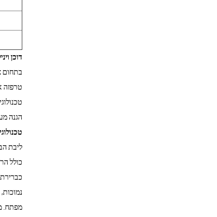
דוכן וינ
בתחום צ
טרפזה א
הגנה מעולה מפני השמש בדירוג F 50
טכנולוג
ליבת הב
כולל הר