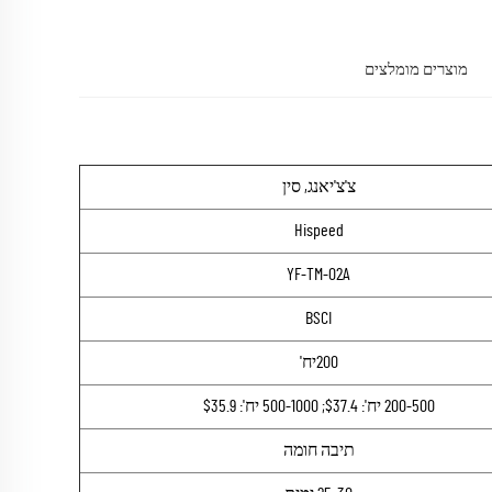
מוצרים מומלצים
צ'צ'יאנג, סין
Hispeed
YF-TM-02A
BSCI
200יח'
200-500 יח': $37.4; 500-1000 יח': $35.9
תיבה חומה