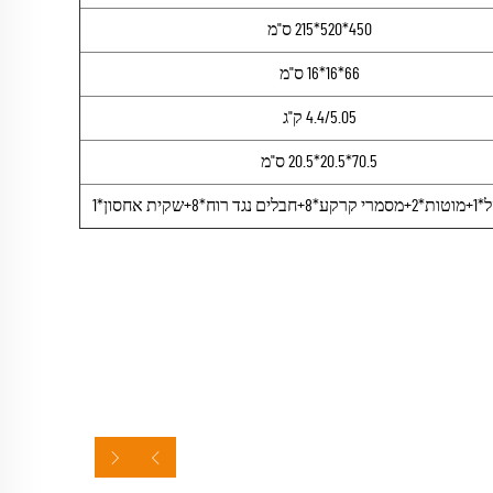
450*520*215 ס"מ
66*16*16 ס"מ
4.4/5.05 ק"ג
70.5*20.5*20.5 ס"מ
8+שקית אחסון*1