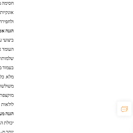
ולחפירה
הגנה אט
ביצועי ע
העומד או
מלא. כל 
משולשות
מוקצפת ב
לולאות 
הגנה מעול