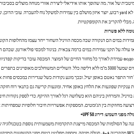
, מבלי להקריב את הקומפקטיות.
ומה ללא פשרות
מידות במים הם הנקודה שבה מכסה הוויניל השחור ייחד עצמו מהחלופות הקונבנ
 עולה על תקני עמידות במים ברמה צבאית. בניגוד למכסי פוליאורטן, שבהם הכ
שלמותו водо-עמידת לאורך כל מחזור החיים של המוצר. המכסה עובר בדיקות קפ
חור התפר נאטם באופן יעיל, ובכך מונע נקודות כשל שנדירות במכסים פחות אי
 ענקיות שפוגעות את הלחץ באופן אחיד, ומונעות קריעה גם בתנאי רוח חזקה.
וויניל, והמרחק ביניהם הוא כשלושה רגל לאורך ההיקף, כדי לספק נקודות חיב
רצועה מחוזקות בין הג'ומטים, המספקות אפשרויות חיבור חלופיות שמפחיתות 
ה מפני השמש: דירוג UPF 50+
יותר מ-98% מהקרינה فوق סגולה מזיקה, ומספק מפלטט בטוח מפני ההשפעות המז