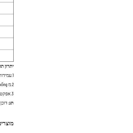
יתרון תח
1.עמידות במשיכה
2.מ chống מים PU2000mm
3.אפקט קירור
תג:
דוכן
מוצרים