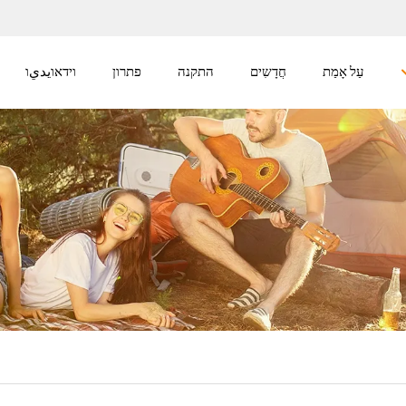
עַל אָמַת
חֲדָשִים
התקנה
פתרון
וידאוيديו