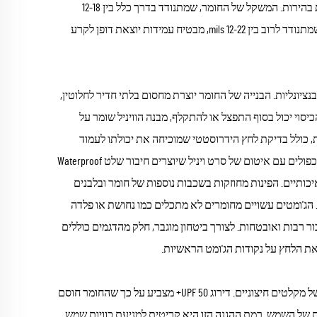
חסימה מיטבית של אור, מה שהופך אותו אידיאלי ליצירת אזורי מנוחה מוצלים בסביבות בהירות. המשקל של החומר, שמתנודד בדרך כלל בין 12-18
אונקיות לא yard רבוע, יוצר איזון מושלם בין עמידות למשקל נוח להעברה. עובי הדוכן, שמתנודד לרוב בין 12-22 mils, מבטיח עמידות יוצאת דופן לקרע
ציונליות. הבנייה של החומר יוצרת מחסום בלתי חדיר לחלוטין,
יסוי יכול בסוף התפצל או להתקלף, מבנה הוויניל שומר על
דניות, כולל בדיקת לחץ הידרוסטטי שמוכיחה את יכולתו לעמוד
בעמוד מים שמעל 3000 מ"מ ללא דליפה כלל. השוליים המשוחלבים מאופיינים בתפרים כפולים עם איטום של סרט ויניל שיוצרים חיבור שלט Waterproof
כותיים. הפינות מחוזקות בשכבות נוספות של חומר ובלבנים
 הג'ומטים עשויים מחומרים לא מתכלים כמו נחושת או פלדה
ור רבות ואובטחות. לצורך ביטחון מוגבר, חלק מהדגמים כוללים
את הלחץ על נקודות הג'ומט הראשיות.
יכולת הגנה על הסולמות של המכסה מייצגת התקדמות משמעותית נוספת בטכנולוגיה של מקלטים חיצוניים. דירוג UPF 50+ מצביע על כך שהחומר חוסם
יקות של השמש. רמת ההגנה הזו היא קריטית למניעת כוויות שמש