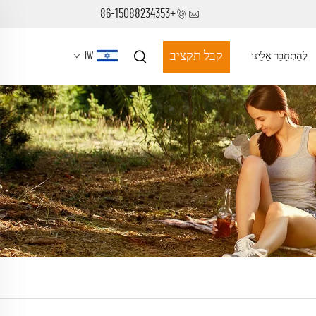
+86-15088234353
קבל תקציב
לְהִתְחַבֵּר אֵלֵינוּ
IW