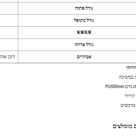
גודל פתוח
גודל מקופל
N.W/G.W
גודל אריזה
אביזרים
דוכן אוהל*1+מוטות*2+מסמרי קרקע*8+חבלים נגד רוח*
רותי
 טרמפים
 מומלצים