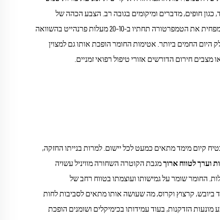
כגון חופים, מדברים ומיקומים בגובה רב. הצבע הכהה של
המכסה והצפיפות החומרית שלו פועלים יחד כדי ליצור מה שמאפשר להעניק צל נייד שמפחית את הטמפרטורה תחתיו ב-10–20 מעלות פרנהייט בהשוואה
לק היום החמים ביותר. אטימות החומר הופכת אותו גם למצוין
 מצבים חירום הדורשים אזורי טיפול רפואי זמניים.
נים של המכסה, שמת varying בדרך כלל בין 8x10 רגל ל-20x30 רגל, מבטיח קיום מימד מתאים כמעט לכל יישום. למרות בנייתו החזקה,
ת וערך לטווח ארוך
מגבת הקוטרה השחורה מוויניל עשויה
ת. החומר שומר על גמישותו ועוצמתו בטווח רחב של
 מתחת לנקודת הקיפאון ועד לחום המדברי שמעל 120°F. הוא עמיד ביובש, קרצוץ וקרוס, מה שעושה אותו מתאים לסביבות לחות
מונעות הזדקנות, בעוד עמידותו בכימיקלים ושומנים הופכת