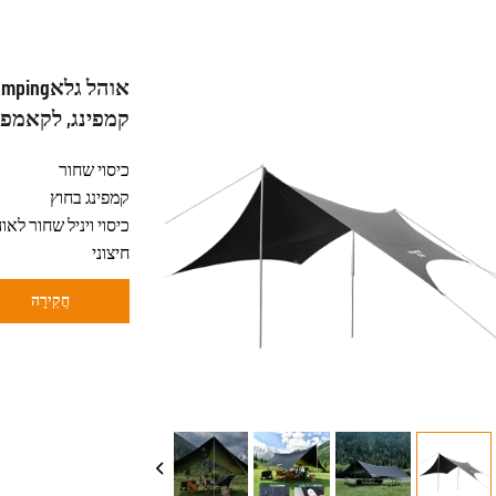
קמפינג, לקאמפ
כיסוי שחור
קמפינג בחוץ
חיצוני
חֲקִירָה