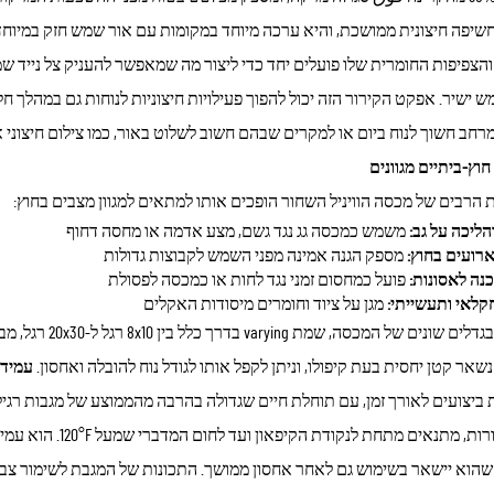
שיפה חיצונית ממושכת, והיא ערכה מיוחד במקומות עם אור שמש חזק במיוחד, 
 ישיר. אפקט הקירור הזה יכול להפוך פעילויות חיצוניות לנוחות גם במהלך ח
רחב חשוך לנוח ביום או למקרים שבהם חשוב לשלוט באור, כמו צילום חיצוני או
חוץ-ביתיים מגוונים
 הרבים של מכסה הוויניל השחור הופכים אותו למתאים למגוון מצבים בחוץ:
הליכה על גב:
משמש כמכסה גג נגד גשם, מצע אדמה או מחסה דחוף
ארועים בחוץ:
מספק הגנה אמינה מפני השמש לקבוצות גדולות
כנה לאסונות:
פועל כמחסום זמני נגד לחות או כמכסה לפסולת
קלאי ותעשייתי:
מגן על ציוד וחומרים מיסודות האקלים
המבחר בגדלים שו
אר קטן יחסית בעת קיפולו, וניתן לקפל אותו לגודל נוח להובלה ואחסון.
עמידו
ביצועים לאורך זמן, עם תוחלת חיים שגדולה בהרבה מהממוצע של מגבות רגילו
טמפרטורות, מתנאים
שהוא יישאר בשימוש גם לאחר אחסון ממושך. התכונות של המגבת לשימור צבע 