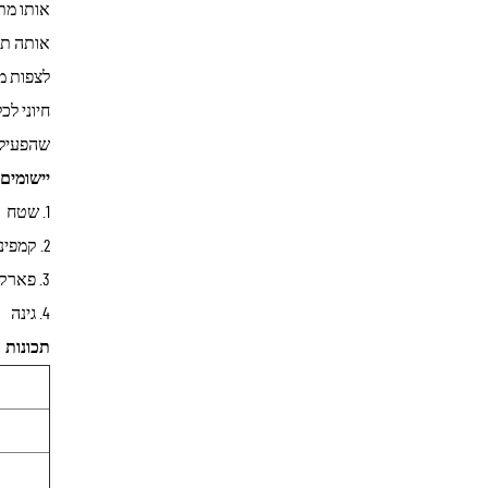
אותו מתא
אותה תק
לצפות מ
חיוני לכ
שהפעילוי
יישומים
1. שטח
2. קמפינג
3. פארק
4. גינה
תכונות