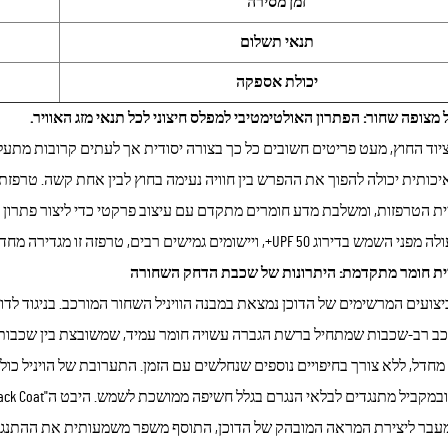
זמן מסירה
תנאי תשלום
יכולת אספקה
יל מצופה שחור: הפתרון האולטימטיבי למפלס חיצוני לכל תנאי מזג האוויר.
יוד החוץ, מעט פריטים חשובים כל כך בצורה יסודית אך לעתים קרובות מתעל
יכותית יכולה להפוך את ההפרש בין חוויה נעימה בחוץ לבין אחת קשה. טרפז
UP+, ויישומים גמישים רבים, טרפזה זו מגדירה מחדש מה חובבי טבע צריכים לצפות ממערכות המפלס שלהם.
יית חומר מתקדמת: היתרונות של שכבת הדחק השחורה
יצועים המרשימים של הדוכן נמצאת במבנה הוויניל השחור המורכב. בניגוד לד
כב רב-שכבות שמתחיל ברשת הגברה עשויה חומר עמיד, שמשובצת בין שכבות של 