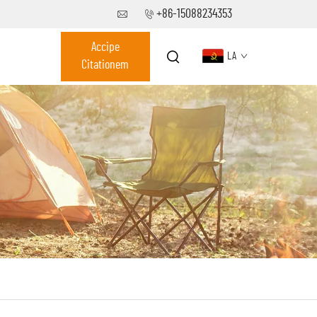
+86-15088234353
Accipe
LA
Citationem