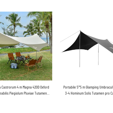
a Castrorum 4 m Magna 420D Oxford
Portabile 5*5 m Glamping Umbracu
abilis Piegiolum Pluviae Tutamen
3-4 Hominum Solis Tutamen pro Ca
Tecta cum Palis Ferreis
Ager pro Castricolis et Qui Adve
Quaerunt