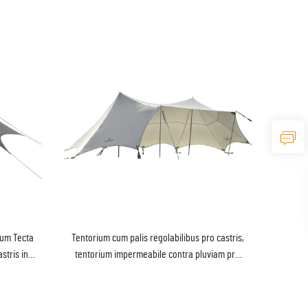
lum Tecta
Tentorium cum palis regolabilibus pro castris,
stris in
tentorium impermeabile contra pluviam pro
nturas
conviviis 10-20 personarum, velum pro littore,
tentorium umbraculum