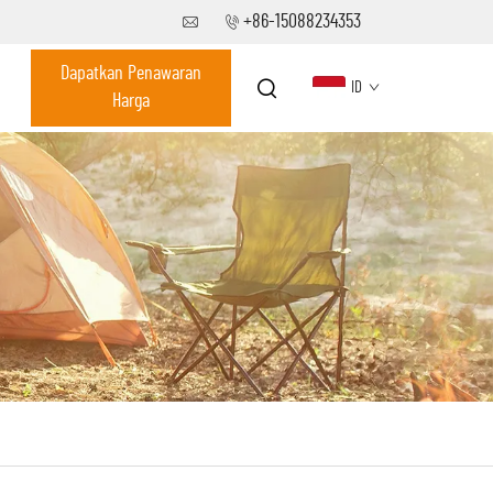
+86-15088234353
Dapatkan Penawaran
ID
Harga