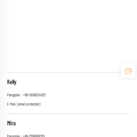
Kelly
Panggilan :
+86-15088234353
E-Mail:
[email protected]
Mira
Panggilan :
+86-13566918355