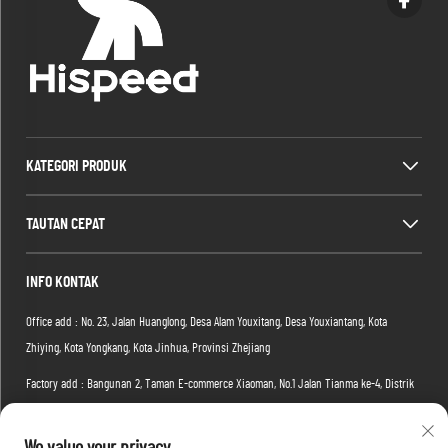
KATEGORI PRODUK
TAUTAN CEPAT
INFO KONTAK
Office add : No. 23, Jalan Huanglong, Desa Alam Youxitang, Desa Youxiantang, Kota
Zhiying, Kota Yongkang, Kota Jinhua, Provinsi Zhejiang
Factory add : Bangunan 2, Taman E-commerce Xiaoman, No.1 Jalan Tianma ke-4, Distrik
Hongshan, Kota Wuhan, Provinsi Hubei, Tiongkok
Email:
[email protected]