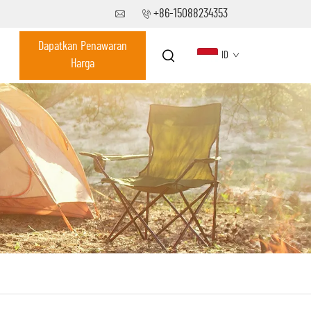
+86-15088234353
Dapatkan Penawaran
ID
Harga