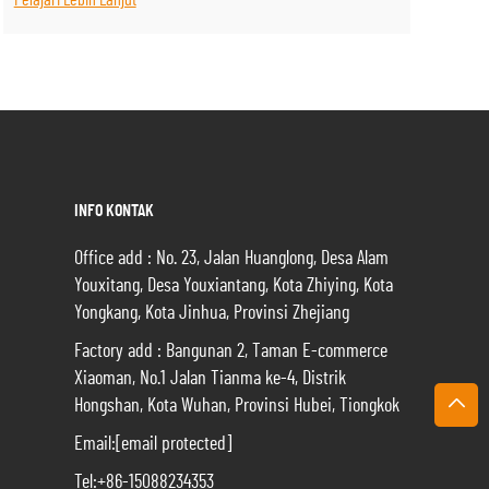
Pelajari Lebih Lanjut
INFO KONTAK
Office add : No. 23, Jalan Huanglong, Desa Alam
Youxitang, Desa Youxiantang, Kota Zhiying, Kota
Yongkang, Kota Jinhua, Provinsi Zhejiang
Factory add : Bangunan 2, Taman E-commerce
Xiaoman, No.1 Jalan Tianma ke-4, Distrik
Hongshan, Kota Wuhan, Provinsi Hubei, Tiongkok
Email:
[email protected]
Tel:
+86-15088234353