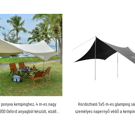
t ponyva kempinghez, 4 m-es nagy
Hordozható 5x5 m-es glamping sát
0D Oxford anyagból készült, vízálló,
személyes napernyő védő a kempi
ató esővédő sátor acélrudakkal
kalandkeresők számára