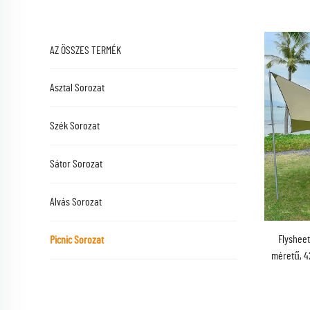
AZ ÖSSZES TERMÉK
Asztal Sorozat
Szék Sorozat
Sátor Sorozat
Alvás Sorozat
Flyshee
Picnic Sorozat
méretű, 42
hajth