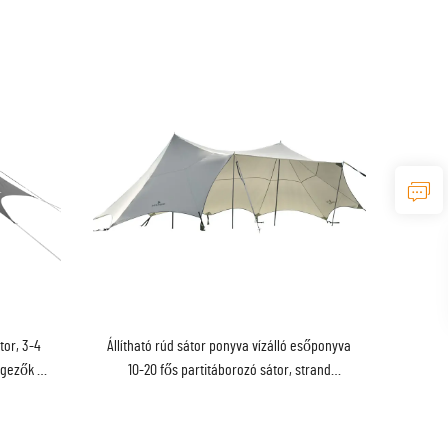
or, 3-4
Állítható rúd sátor ponyva vízálló esőponyva
ngezők és
10-20 fős partitáborozó sátor, strand
árnyékoló ponyva sátor