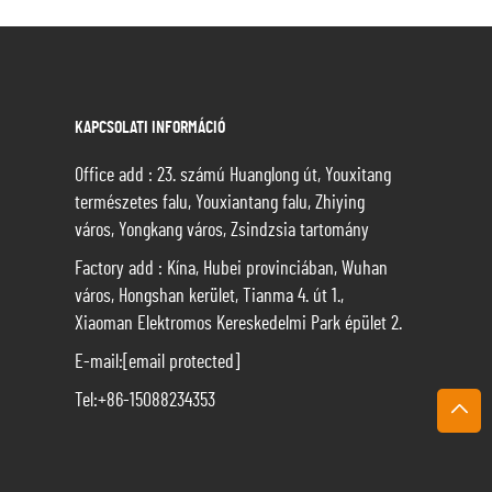
KAPCSOLATI INFORMÁCIÓ
Office add : 23. számú Huanglong út, Youxitang
természetes falu, Youxiantang falu, Zhiying
város, Yongkang város, Zsindzsia tartomány
Factory add : Kína, Hubei provinciában, Wuhan
város, Hongshan kerület, Tianma 4. út 1.,
Xiaoman Elektromos Kereskedelmi Park épület 2.
E-mail:
[email protected]
Tel:
+86-15088234353