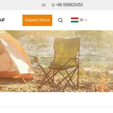
+86-15088234353
Árajánlat Kérése
LAT
HU