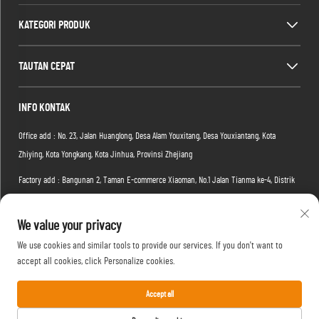
KATEGORI PRODUK
TAUTAN CEPAT
INFO KONTAK
Office add : No. 23, Jalan Huanglong, Desa Alam Youxitang, Desa Youxiantang, Kota
Zhiying, Kota Yongkang, Kota Jinhua, Provinsi Zhejiang
Factory add : Bangunan 2, Taman E-commerce Xiaoman, No.1 Jalan Tianma ke-4, Distrik
Hongshan, Kota Wuhan, Provinsi Hubei, Tiongkok
We value your privacy
Email:
[email protected]
We use cookies and similar tools to provide our services. If you don't want to
Tel:
+86-15088234353
accept all cookies, click Personalize cookies.
Accept all
Hak Cipta © 2026 Yongkang Yufan Leisure Products Manufacture Co., Ltd. Semua hak