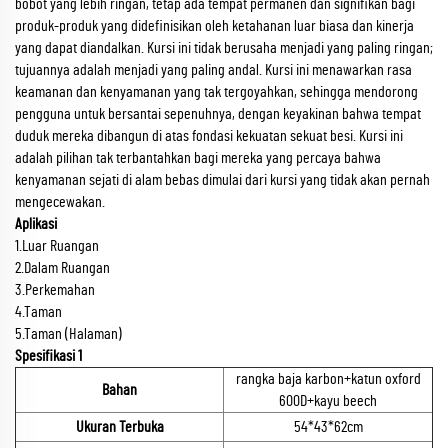
bobot yang lebih ringan, tetap ada tempat permanen dan signifikan bagi
produk-produk yang didefinisikan oleh ketahanan luar biasa dan kinerja
yang dapat diandalkan. Kursi ini tidak berusaha menjadi yang paling ringan;
tujuannya adalah menjadi yang paling andal. Kursi ini menawarkan rasa
keamanan dan kenyamanan yang tak tergoyahkan, sehingga mendorong
pengguna untuk bersantai sepenuhnya, dengan keyakinan bahwa tempat
duduk mereka dibangun di atas fondasi kekuatan sekuat besi. Kursi ini
adalah pilihan tak terbantahkan bagi mereka yang percaya bahwa
kenyamanan sejati di alam bebas dimulai dari kursi yang tidak akan pernah
mengecewakan.
Aplikasi
1.Luar Ruangan
2.Dalam Ruangan
3.Perkemahan
4.Taman
5.Taman (Halaman)
Spesifikasi 1
rangka baja karbon+katun oxford
Bahan
600D+kayu beech
Ukuran Terbuka
54*43*62cm