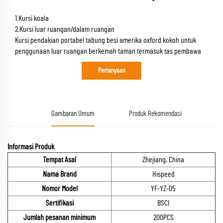
1.Kursi koala
2.Kursi luar ruangan/dalam ruangan
Kursi pendakian portabel tabung besi amerika oxford kokoh untuk
penggunaan luar ruangan berkemah taman termasuk tas pembawa
Pertanyaan
Gambaran Umum
Produk Rekomendasi
Informasi Produk
Tempat Asal
Zhejiang, China
Nama Brand
Hispeed
Nomor Model
YF-YZ-05
Sertifikasi
BSCI
Jumlah pesanan minimum
200PCS