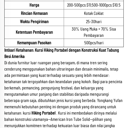
Harga
200-500pcs:$11;500-1000pcs:$10.5
Rincian Kemasan
Kotak Coklat
Waktu Pengiriman
25-30hari
30% Uang Muka + 70% Sisa
Ketentuan Pembayaran
Pembayaran
Kemampuan Pasokan
500pcs/hari
Intisari Ketahanan: Kursi Hiking Portabel dengan Konstruksi Kuat Tabung
Besi Amerika
Di dunia furnitur luar ruangan yang beragam, di mana tren sering
cenderung menggunakan bahan ultraringan dan desain minimalis, tetap
ada permintaan yang kuat terhadap sesuatu yang lebih mendasar:
ketahanan tak tergoyahkan dan keandalan yang kokoh. Bagi para pencinta
berkemah, pemancing, pengunjung festival, dan keluarga yang
mengutamakan umur panjang dan stabilitas daripada mengurangi
beberapa gram saja, dibutuhkan jenis kursi yang berbeda. Yongkang Yufan
memenuhi kebutuhan penting ini dengan produk yang dirancang untuk
ketahanan: kursi
Hiking Portabel
. Kursi ini membedakan dirinya melalui
bahan konstruksi utamanya—American Iron Tube Solid—pilihan yang
menunjukkan komitmen terhadap kekuatan luar biasa dan nilai jangka