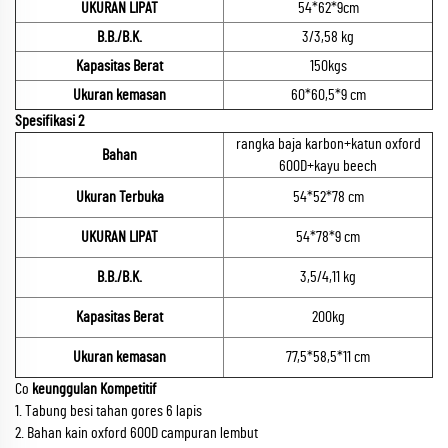
UKURAN LIPAT
54*62*9cm
B.B./B.K.
3/3,58 kg
Kapasitas Berat
150kgs
Ukuran kemasan
60*60,5*9 cm
Spesifikasi 2
rangka baja karbon+katun oxford
Bahan
600D+kayu beech
Ukuran Terbuka
54*52*78 cm
UKURAN LIPAT
54*78*9 cm
B.B./B.K.
3,5/4,11 kg
Kapasitas Berat
200kg
Ukuran kemasan
77,5*58,5*11 cm
Co
keunggulan Kompetitif
1. Tabung besi tahan gores 6 lapis
2. Bahan kain oxford 600D campuran lembut