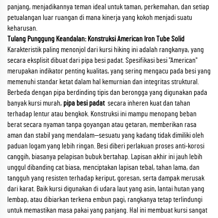
panjang, menjadikannya teman ideal untuk taman, perkemahan, dan setiap
petualangan luar ruangan di mana kinerja yang kokoh menjadi suatu
keharusan.
Tulang Punggung Keandalan: Konstruksi American Iron Tube Solid
Karakteristik paling menonjol dari kursi hiking ini adalah rangkanya, yang
secara eksplisit dibuat dari pipa besi padat. Spesifikasi besi "American"
merupakan indikator penting kualitas, yang sering mengacu pada besi yang
memenuhi standar ketat dalam hal kemurnian dan integritas struktural.
Berbeda dengan pipa berdinding tipis dan berongga yang digunakan pada
banyak kursi murah,
pipa besi padat
​ secara inheren kuat dan tahan
terhadap lentur atau bengkok. Konstruksi ini mampu menopang beban
berat secara nyaman tanpa goyangan atau getaran, memberikan rasa
aman dan stabil yang mendalam—sesuatu yang kadang tidak dimiliki oleh
paduan logam yang lebih ringan. Besi diberi perlakuan proses anti-korosi
canggih, biasanya pelapisan bubuk bertahap. Lapisan akhir ini jauh lebih
unggul dibanding cat biasa, menciptakan lapisan tebal, tahan lama, dan
tangguh yang resisten terhadap keriput, goresan, serta dampak merusak
dari karat. Baik kursi digunakan di udara laut yang asin, lantai hutan yang
lembap, atau dibiarkan terkena embun pagi, rangkanya tetap terlindungi
untuk memastikan masa pakai yang panjang. Hal ini membuat kursi sangat