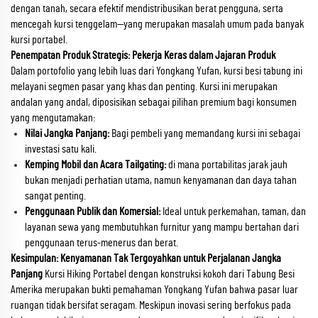
dengan tanah, secara efektif mendistribusikan berat pengguna, serta
mencegah kursi tenggelam—yang merupakan masalah umum pada banyak
kursi portabel.
Penempatan Produk Strategis: Pekerja Keras dalam Jajaran Produk
Dalam portofolio yang lebih luas dari Yongkang Yufan, kursi besi tabung ini
melayani segmen pasar yang khas dan penting. Kursi ini merupakan
andalan yang andal, diposisikan sebagai pilihan premium bagi konsumen
yang mengutamakan:
Nilai Jangka Panjang:
Bagi pembeli yang memandang kursi ini sebagai
investasi satu kali.
Kemping Mobil dan Acara Tailgating:
di mana portabilitas jarak jauh
bukan menjadi perhatian utama, namun kenyamanan dan daya tahan
sangat penting.
Penggunaan Publik dan Komersial:
Ideal untuk perkemahan, taman, dan
layanan sewa yang membutuhkan furnitur yang mampu bertahan dari
penggunaan terus-menerus dan berat.
Kesimpulan: Kenyamanan Tak Tergoyahkan untuk Perjalanan Jangka
Panjang
Kursi Hiking Portabel dengan konstruksi kokoh dari Tabung Besi
Amerika merupakan bukti pemahaman Yongkang Yufan bahwa pasar luar
ruangan tidak bersifat seragam. Meskipun inovasi sering berfokus pada