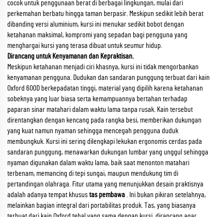
cocok untuk penggunaan berat di berbagai lingkungan, mulai dari
perkemahan berbatu hingga taman berpasir. Meskipun sedikit lebih berat
dibanding versi aluminium, kursi ini menukar sedikit bobot dengan
ketahanan maksimal, kompromi yang sepadan bagi pengguna yang
menghargai kursi yang terasa dibuat untuk seumur hidup.
Dirancang untuk Kenyamanan dan Kepraktisan.
Meskipun ketahanan menjadi ciri khasnya, kursi ini tidak mengorbankan
kenyamanan pengguna. Dudukan dan sandaran punggung terbuat dari kain
Oxford 600D berkepadatan tinggi, material yang dipilih karena ketahanan
sobeknya yang luar biasa serta kemampuannya bertahan terhadap
paparan sinar matahari dalam waktu lama tanpa rusak. Kain tersebut
direntangkan dengan kencang pada rangka besi, memberikan dukungan
yang kuat namun nyaman sehingga mencegah pengguna duduk
membungkuk. Kursi ini sering dilengkapi lekukan ergonomis cerdas pada
sandaran punggung, menawarkan dukungan lumbar yang unggul sehingga
nyaman digunakan dalam waktu lama, baik saat menonton matahari
terbenam, memancing di tepi sungai, maupun mendukung tim di
pertandingan olahraga. Fitur utama yang menunjukkan desain praktisnya
adalah adanya tempat khusus
tas pembawa
. Ini bukan pikiran setelahnya,
melainkan bagian integral dari portabilitas produk. Tas, yang biasanya
terbuat dari kain Oxford tebal yang sama dengan kursi, dirancang agar