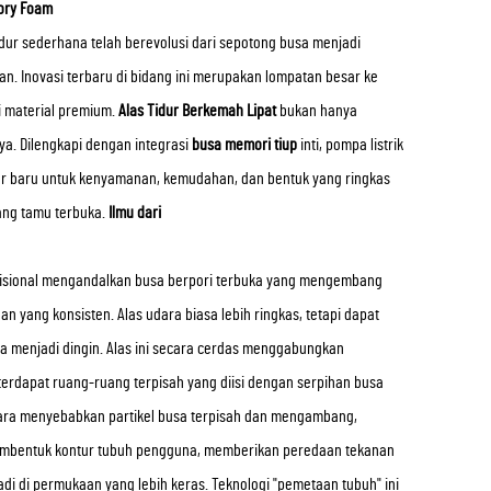
ory Foam
ur sederhana telah berevolusi dari sepotong busa menjadi
n. Inovasi terbaru di bidang ini merupakan lompatan besar ke
 material premium.
Alas Tidur Berkemah Lipat
bukan hanya
nya. Dilengkapi dengan integrasi
busa memori tiup
inti, pompa listrik
ar baru untuk kenyamanan, kemudahan, dan bentuk yang ringkas
ang tamu terbuka.
Ilmu dari
radisional mengandalkan busa berpori terbuka yang mengembang
 yang konsisten. Alas udara biasa lebih ringkas, tetapi dapat
nya menjadi dingin. Alas ini secara cerdas menggabungkan
terdapat ruang-ruang terpisah yang diisi dengan serpihan busa
dara menyebabkan partikel busa terpisah dan mengambang,
bentuk kontur tubuh pengguna, memberikan peredaan tekanan
i di permukaan yang lebih keras. Teknologi "pemetaan tubuh" ini