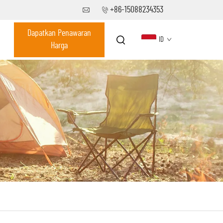
+86-15088234353
Dapatkan Penawaran
ID
Harga