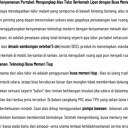
Kenyamanan Portabel: Mengungkap Alas Tidur Berkemah Lipat dengan Busa Mem
paya mendapatkan tidur malam yang sempurna di bawah bintang-bintang, alas tid
an penting yang dapat menentukan sukses atau gagalnya petualangan luar ruanga
menggabungkan kenyamanan teknologi modern dengan kenyamanan mewah dari
tan; ini adalah penataan ulang total tentang seperti apa tidur portabel seharus
, dan
desain sambungan setebal 5 cm
(model D03), produk ini menetapkan stand
erkemah di mobil, bersantai di taman, serta mengubah ruang apa pun menjadi ru
nan: Teknologi Busa Memori Tiup
utama dari alas tidur ini adalah penggunaan
busa memori tiup
. Alas isi ulang t
narik udara, tetapi bisa berukuran besar dan mungkin tidak memberikan dukungan
kan sensasi seperti "balon" dan rentan kehilangan insulasi jika udara di dalam
lan dari kedua jenis tersebut. Di dalam cangkang PVC atau TPU yang tahan lama 
berkekuatan rendah. Saat alas ditiup menggunakan
pompa bawaan
, tekanan u
inkan bantalan membentuk bentuknya. Setelah mengembang, busa memory mem
ar biasa pada bahu dan pinggul—area utama tempat ketidaknyamanan sering terjad