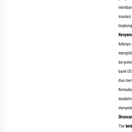
membantu
insulas
lingkun
Kenyama
Adanya
menghil
berpoten
bank US
dua men
Kemudaha
mudahny
menyedo
Diranca
The
ket