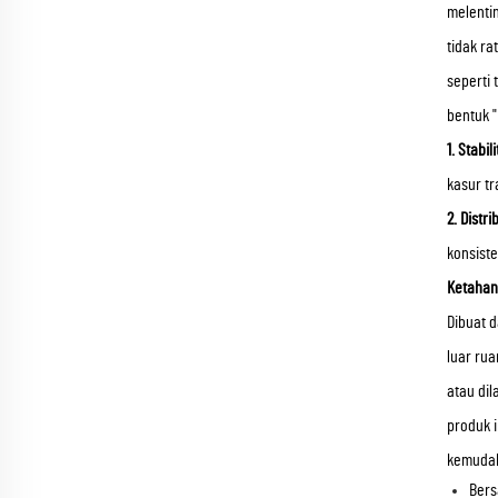
melenti
tidak r
seperti
bentuk "
1. Stabil
kasur tr
2. Distri
konsiste
Ketahan
Dibuat d
luar rua
atau dil
produk i
kemudah
Bers