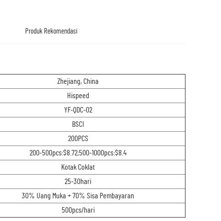
Produk Rekomendasi
Zhejiang, China
Hispeed
YF-QDC-02
BSCI
200PCS
200-500pcs:$8.72;500-1000pcs:$8.4
Kotak Coklat
25-30hari
30% Uang Muka + 70% Sisa Pembayaran
500pcs/hari