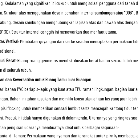
ng. Kedalaman yang signifikan ini cukup untuk mengisolasi pengguna dari tanah
ata. Struktur alas menggunakan desain penahan internal
sambungan atau "D03"
. 
 tabung, desain sambungan menghubungkan lapisan atas dan bawah alas dengan b
D" 3D). Struktur internal canggih ini menawarkan dua manfaat utama:
itas Vertikal:
Membatasi goyangan dari sisi ke sisi dan menciptakan permukaan tidu
adisional.
busi Berat:
Ruang-ruang geometris mendistribusikan berat badan secara lebih 
n di seluruh tubuh.
an dan Keversatilan untuk Ruang Tamu Luar Ruangan
ari bahan PVC berlapis-lapis yang kuat atau TPU ramah lingkungan, bagian luar 
ngan. Bahan ini tahan tusukan dan memiliki konstruksi jahitan las yang jauh lebi
apisi flocking untuk memberikan sensasi lembut serta mencegah kantong tidur ter
ni. Produk ini tidak hanya digunakan di dalam tenda. Ukurannya yang ringkas saa
an pengisian udaranya membuatnya ideal untuk berbagai kegunaan:
antai di Taman: Permukaan yang nyaman dan terangkat untuk piknik, membaca, a