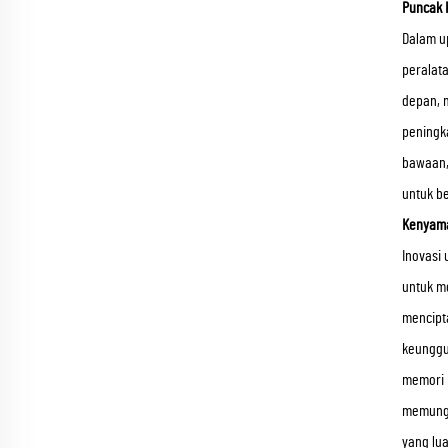
Puncak 
Dalam u
peralat
depan, 
peningka
bawaan
untuk b
Kenyama
Inovasi 
untuk me
mencipta
keunggu
memori 
memungk
yang lu