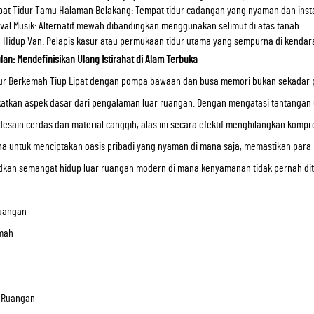
at Tidur Tamu Halaman Belakang: Tempat tidur cadangan yang nyaman dan insta
ival Musik: Alternatif mewah dibandingkan menggunakan selimut di atas tanah.
 Hidup Van: Pelapis kasur atau permukaan tidur utama yang sempurna di kendara
an: Mendefinisikan Ulang Istirahat di Alam Terbuka
dur Berkemah Tiup Lipat dengan pompa bawaan dan busa memori bukan sekadar per
atkan aspek dasar dari pengalaman luar ruangan. Dengan mengatasi tantang
desain cerdas dan material canggih, alas ini secara efektif menghilangkan kompr
a untuk menciptakan oasis pribadi yang nyaman di mana saja, memastikan para 
kan semangat hidup luar ruangan modern di mana kenyamanan tidak pernah dit
Ruangan
mah
n
n
 Ruangan