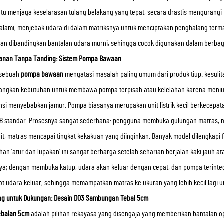
 menjaga keselarasan tulang belakang yang tepat, secara drastis mengurangi per
i alami, menjebak udara di dalam matriksnya untuk menciptakan penghalang term
gan dibandingkan bantalan udara murni, sehingga cocok digunakan dalam berbag
nan Tanpa Tanding: Sistem Pompa Bawaan
 sebuah
pompa bawaan
mengatasi masalah paling umum dari produk tiup: kesulit
angkan kebutuhan untuk membawa pompa terpisah atau kelelahan karena meniu
si menyebabkan jamur. Pompa biasanya merupakan unit listrik kecil berkecepatan
B standar. Prosesnya sangat sederhana: pengguna membuka gulungan matras, m
it, matras mencapai tingkat kekakuan yang diinginkan. Banyak model dilengkapi
n 'atur dan lupakan' ini sangat berharga setelah seharian berjalan kaki jauh a
a; dengan membuka katup, udara akan keluar dengan cepat, dan pompa terintegras
t udara keluar, sehingga memampatkan matras ke ukuran yang lebih kecil lagi u
ng untuk Dukungan: Desain D03 Sambungan Tebal 5cm
ebalan 5cm
adalah pilihan rekayasa yang disengaja yang memberikan bantalan op