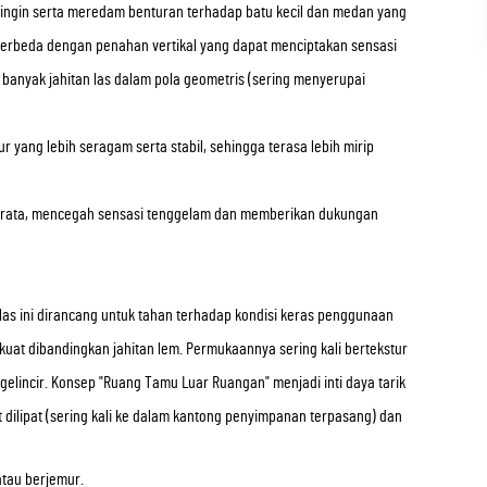
 dingin serta meredam benturan terhadap batu kecil dan medan yang
Berbeda dengan penahan vertikal yang dapat menciptakan sensasi
anyak jahitan las dalam pola geometris (sering menyerupai
r yang lebih seragam serta stabil, sehingga terasa lebih mirip
merata, mencegah sensasi tenggelam dan memberikan dukungan
alas ini dirancang untuk tahan terhadap kondisi keras penggunaan
h kuat dibandingkan jahitan lem. Permukaannya sering kali bertekstur
gelincir. Konsep "Ruang Tamu Luar Ruangan" menjadi inti daya tarik
t dilipat (sering kali ke dalam kantong penyimpanan terpasang) dan
tau berjemur.