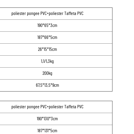
poliester pongee PVC+poliester Taffeta PVC
190*65*3cm
187*66*5cm
26*15*15cm
1,1/1,3kg
200kg
67,5*13,5*9cm
poliester pongee PVC+poliester Taffeta PVC
190*130*3cm
187*131*5cm