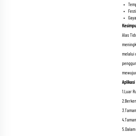
Temp
Fest
Gaya
Kesimpul
Alas Ti
meningk
melalui 
penggun
mewujud
Aplikasi
1.Luar 
2.Berke
3.Tama
4.Tama
5.Dalam