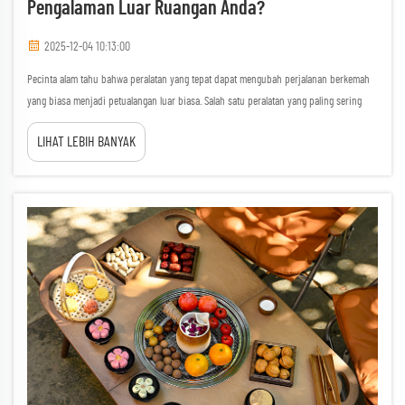
Pengalaman Luar Ruangan Anda?
2025-12-04 10:13:00
Pecinta alam tahu bahwa peralatan yang tepat dapat mengubah perjalanan berkemah
yang biasa menjadi petualangan luar biasa. Salah satu peralatan yang paling sering
diabaikan adalah meja berkemah berkualitas, yang berfungsi sebagai fondasi bagi
LIHAT LEBIH BANYAK
berbagai aktivitas luar ruangan...