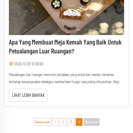
Apa Yang Membuat Meja Kemah Yang Baik Untuk
Petualangan Luar Ruangan?
2025-12-03 10:30:00
Petualangan luar ruangan menuntut peralatan yang andal dan mampu bertahan
terhadap kerasnya alam sekaligus memberikan fungsi saat paling dibutuhkan. Meja
berkemah berkualitas menjadi pondasi utama dalam setiap pengalaman luar ruangan
LIHAT LEBIH BANYAK
yang sukses, mengubah perkemahan dasar menjadi...
Sebelumnya
1
2
3
4
Berikutnya