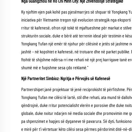
Nga Guangzhou në Ho Chi Minh City: Një Zhvendosje Strategjike
Ky njoftim vjen pak kohë pas pjesëmarrjes së shquar të Yongkang Yuf
iniciativa për Vietnamin tregon një evolucion strategjik nga eksporti i 
rritur të kafenesë, ofron një tokë të mjaftueshme për markat e stilve 
strukturën sociale, duke e bërë atë terrenin ideal për testimin e kësaj
Yongkang Yufan një emër të njohur për cilësinë e jetës së jashtme në
jashtë – në kopshtet e kafenesë, në trotuare dhe në parket publike. B
ftohtë të shijshme ndërsa rri me rehati në një prej karrigave tanë 
shumë më e fuqishme sesa çdo reklamë."
Një Partneritet Simbioz: Ngritja e Përvojës së Kafenesë
Partnershipet janë projektuar të jenë reciprokisht të përfitshme. Për
Yongkang Yufan me cilësi të lartë, stil dhe rehati, ata mund të dall
qëndrojnë, duke rritur potencialisht vlerën e porosive dhe duke nxit
globale, duke nxitur ndarjen në media sociale dhe promovimin me goj
pa shpenzimet e hapjes së dyqaneve të pavarura. Së dyti, funksionon 
e mirë për t'i vërtetuar këto cilësi sesa përmes përdorimit ditë-në-