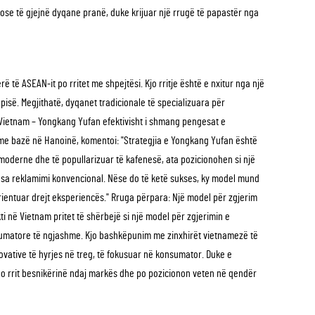
t ose të gjejnë dyqane pranë, duke krijuar një rrugë të papastër nga
ë të ASEAN-it po rritet me shpejtësi. Kjo rritje është e nxitur nga një
ëpisë. Megjithatë, dyqanet tradicionale të specializuara për
 Vietnam – Yongkang Yufan efektivisht i shmang pengesat e
e me bazë në Hanoinë, komentoi: "Strategjia e Yongkang Yufan është
 moderne dhe të popullarizuar të kafenesë, ata pozicionohen si një
sesa reklamimi konvencional. Nëse do të ketë sukses, ky model mund
rientuar drejt eksperiencës." Rruga përpara: Një model për zgjerim
ti në Vietnam pritet të shërbejë si një model për zgjerimin e
onsumatore të ngjashme. Kjo bashkëpunim me zinxhirët vietnamezë të
vative të hyrjes në treg, të fokusuar në konsumator. Duke e
 po rrit besnikërinë ndaj markës dhe po pozicionon veten në qendër