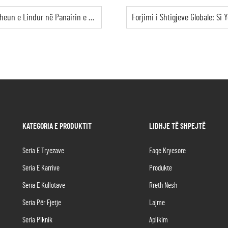
irin e Mobilieve të Jashtëm të Jeddahut
KATEGORIA E PRODUKTIT
LIDHJE TË SHPEJTË
Seria E Tryezave
Faqe Kryesore
Seria E Karrive
Produkte
Seria E Kullotave
Rreth Nesh
Seria Për Fjetje
Lajme
Seria Piknik
Aplikim