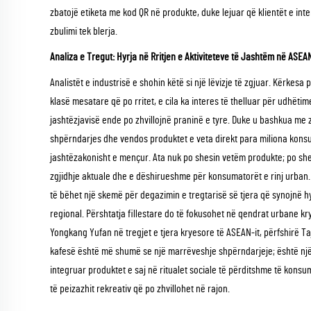
zbatojë etiketa me kod QR në produkte, duke lejuar që klientët e int
zbulimi tek blerja.
Analiza e Tregut: Hyrja në Rritjen e Aktiviteteve të Jashtëm në ASEA
Analistët e industrisë e shohin këtë si një lëvizje të zgjuar. Kërkesa
klasë mesatare që po rritet, e cila ka interes të thelluar për udhëti
jashtëzjavisë ende po zhvillojnë praninë e tyre. Duke u bashkua me
shpërndarjes dhe vendos produktet e veta direkt para miliona konsu
jashtëzakonisht e mençur. Ata nuk po shesin vetëm produkte; po shes
zgjidhje aktuale dhe e dëshirueshme për konsumatorët e rinj urban.
të bëhet një skemë për degazimin e tregtarisë së tjera që synojnë 
regional. Përshtatja fillestare do të fokusohet në qendrat urbane kry
Yongkang Yufan në tregjet e tjera kryesore të ASEAN-it, përfshirë 
kafesë është më shumë se një marrëveshje shpërndarjeje; është një d
integruar produktet e saj në ritualet sociale të përditshme të kons
të peizazhit rekreativ që po zhvillohet në rajon.