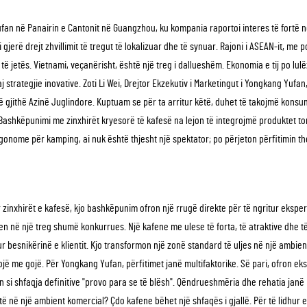
an në Panairin e Cantonit në Guangzhou, ku kompania raportoi interes të fortë nga
gjerë drejt zhvillimit të tregut të lokalizuar dhe të synuar. Rajoni i ASEAN-it, me p
të jetës. Vietnami, veçanërisht, është një treg i dallueshëm. Ekonomia e tij po lulë
 strategjie inovative. Zoti Li Wei, Drejtor Ekzekutiv i Marketingut i Yongkang Yufan
 gjithë Azinë Juglindore. Kuptuam se për ta arritur këtë, duhet të takojmë konsuma
ashkëpunimi me zinxhirët kryesorë të kafesë na lejon të integrojmë produktet tona 
ergonome për kamping, ai nuk është thjesht një spektator; po përjeton përfitimin 
 zinxhirët e kafesë, kjo bashkëpunim ofron një rrugë direkte për të ngritur eksper
ohen në një treg shumë konkurrues. Një kafene me ulese të forta, të atraktive dhe
ur besnikërinë e klientit. Kjo transformon një zonë standard të uljes në një ambie
ë me gojë. Për Yongkang Yufan, përfitimet janë multifaktorike. Së pari, ofron e
si shfaqja definitive "provo para se të blësh". Qëndrueshmëria dhe rehatia janë p
ditë në një ambient komercial? Çdo kafene bëhet një shfaqës i gjallë. Për të lidhu