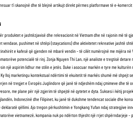
eresuar t'i skanojnë dhe të blejnë artikujt direkt përmes platformave të e-komerci
N
 për produktet e jashtëzjavisë dhe rekreacionit në Vietnam dhe në rajonin më të gjer
met vendase, pushimet në shtëpi (staycations) dhe aktivitetet rekreative jashtë sht
 zinxhirët e kafesë që gjenden në mbarë vendin – të cilët numërojnë me mijëra në
matorëve potencialë të rinj. Zonja Nguyen Thi Lan, një analiste e tregtisë detar
in një aspirim lidhur me stilin e jetës. Duke i asocuar markën e tyre me kulturën
 Ky lloj marketingu kontekstual ndërtimi të ekuitetit të markës shumë më shpejt 
hyrjen në tregjet e Evropës Juglindore që janë të ndjeshëm ndaj çmimeve dhe të o
esore, me plane për një zgjerim të shpejtë në qytetet e dyta. Suksesi i këtij projek
Tajlandën, Indonezinë dhe Filipinet, ku janë të dukshme tendencat sociale dhe k
eklaratë qëllimi. Ajo tregon përkushtimin e Yongkang Yufan ndaj strategjive inno
umatorëve vietnamezë, kompania nuk po ndërton thjesht një rrjet shpërndarjeje –