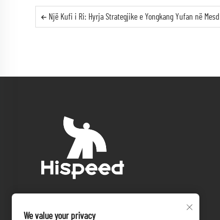
Një Kufi i Ri: Hyrja Strategjike e Yongkang Yufan në Mesdheun e Lindur në Pana
We value your privacy