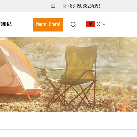
+86-15088234353
Merrni Ofertë
ONI NA
SQ