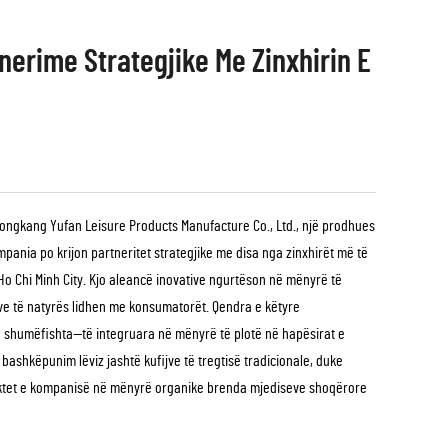
nerime Strategjike Me Zinxhirin E
 Yongkang Yufan Leisure Products Manufacture Co., Ltd., një prodhues
mpania po krijon partneritet strategjike me disa nga zinxhirët më të
Ho Chi Minh City. Kjo aleancë inovative ngurtëson në mënyrë të
eve të natyrës lidhen me konsumatorët. Qendra e këtyre
ë shumëfishta—të integruara në mënyrë të plotë në hapësirat e
 bashkëpunim lëviz jashtë kufijve të tregtisë tradicionale, duke
duktet e kompanisë në mënyrë organike brenda mjediseve shoqërore