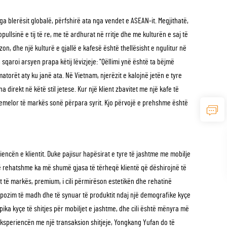
 blerësit globalë, përfshirë ata nga vendet e ASEAN-it. Megjithatë,
opullsinë e tij të re, me të ardhurat në rritje dhe me kulturën e saj të
zon, dhe një kulturë e gjallë e kafesë është thellësisht e ngulitur në
, sqaroi arsyen prapa këtij lëvizjeje: "Qëllimi ynë është ta bëjmë
torët aty ku janë ata. Në Vietnam, njerëzit e kalojnë jetën e tyre
direkt në këtë stil jetese. Kur një klient zbavitet me një kafe të
themelor të markës sonë përpara syrit. Kjo përvojë e prehshme është
iencën e klientit. Duke pajisur hapësirat e tyre të jashtme me mobilje
 të rehatshme ka më shumë gjasa të tërheqë klientë që dëshirojnë të
nt të markës, premium, i cili përmirëson estetikën dhe rehatinë
kspozim të madh dhe të synuar të produktit ndaj një demografike kyçe
ika kyçe të shitjes për mobiljet e jashtme, dhe cili është mënyra më
r eksperiencën me një transaksion shitjeje, Yongkang Yufan do të