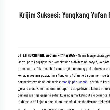
Krijim Suksesi: Yongkang Yufan F
QYTETI HO CHI MINH, Vietnami – 17 Maj 2025
– Në një lëvizje strategj
kinez i parë i pajisjeve për kampim dhe aktivitete në natyrë, ka njof
promovuar kafekorimesh të vendit, një moment kyç që u theksua thell
konsiderueshme pozicionin e Yongkang Yufan në tregun me rritje të 
partneriteteve do të jetë seria e
mobilje për Jashtë
—përfshirë karr
gjera të ulëseve të ambientit të hapur të degazhive të kafesë në tërë
përfaqësuar një qasje të sofistikuar ndaj marketingut eksperienca
të thjeshta që i njohin dhe i duan tashmë, duke shndërruar efektivi