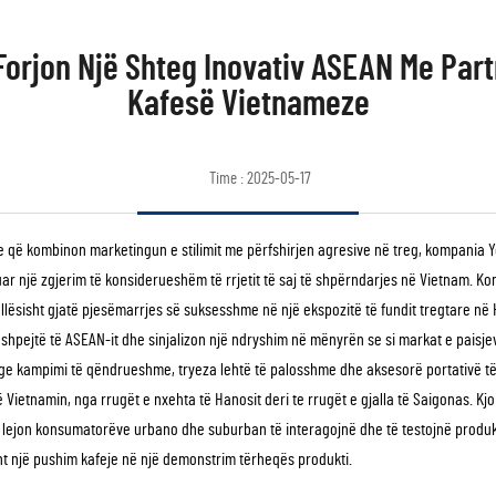
orjon Një Shteg Inovativ ASEAN Me Part
Kafesë Vietnameze
Time : 2025-05-17
ike që kombinon marketingun e stilimit me përfshirjen agresive në treg, kompania
tuar një zgjerim të konsiderueshëm të rrjetit të saj të shpërndarjes në Vietnam. Ko
ësisht gjatë pjesëmarrjes së suksesshme në një ekspozitë të fundit tregtare në 
shpejtë të ASEAN-it dhe sinjalizon një ndryshim në mënyrën se si markat e paisj
ige kampimi të qëndrueshme, tryeza lehtë të palosshme dhe aksesorë portativë t
 Vietnamin, nga rrugët e nxehta të Hanosit deri te rrugët e gjalla të Saigonas. Kjo
. I lejon konsumatorëve urbano dhe suburban të interagojnë dhe të testojnë pro
sht një pushim kafeje në një demonstrim tërheqës produkti.