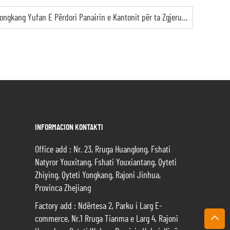
Forjimi i Shtigjeve Globale: Si Yongkang Yufan E Përdori Panairin e Kantonit për ta Zgjeruar Përhapjen Ndërkombëtare
INFORMACION KONTAKTI
Office add : Nr. 23, Rruga Huanglong, Fshati
Natyror Youxitang, Fshati Youxiantang, Qyteti
Zhiying, Qyteti Yongkang, Rajoni Jinhua,
Provinca Zhejiang
Factory add : Ndërtesa 2, Parku i Larg E-
commerce, Nr.1 Rruga Tianma e Larg 4, Rajoni